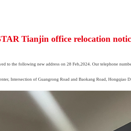
TAR Tianjin office relocation noti
oved to the following new address on 28 Feb,2024. Our telephone numb
er, Intersection of Guangrong Road and Baokang Road, Hongqiao Dist