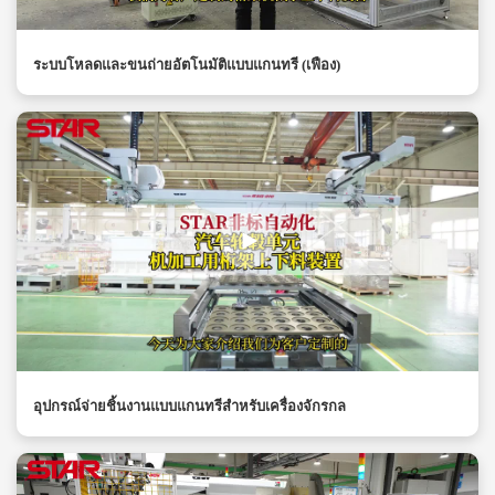
ระบบโหลดและขนถ่ายอัตโนมัติแบบแกนทรี (เฟือง)
อุปกรณ์จ่ายชิ้นงานแบบแกนทรีสำหรับเครื่องจักรกล